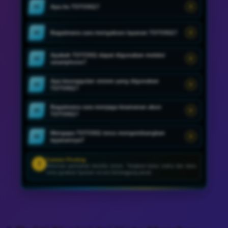
Apa itu TOTO911?
01
Bagaimana cara mengakses layanan TOTO911?
02
Apakah TOTO911 dapat digunakan melalui
03
smartphone?
Apa keunggulan sistem yang digunakan
04
TOTO911?
Bagaimana cara menjaga keamanan akun
05
TOTO911?
Mengapa TOTO911 terus mengembangkan
06
layanannya?
Catatan Penting
!
Informasi permainan bersifat umum. Tetapkan batas waktu dan dana
serta gunakan layanan secara bertanggung jawab.