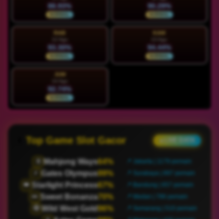
88.93%
90.29%
NORMAL
NORMAL
RAB
KAM
12 Agu
13 Agu
93.30%
94.44%
NORMAL
NORMAL
JUM
14 Agu
92.74%
NORMAL
Top Game Slot Gacor
● LIVE DATA
Mahjong Ways
64%
🀄
📍 Jakarta | 1179 pemain
Gates Olympus
99%
⚡
📍 Surabaya | 897 pemain
Starlight Princess
67%
👑
📍 Bandung | 657 pemain
Sweet Bonanza
70%
🍬
📍 Medan | 786 pemain
Wild West Gold
96%
🤠
📍 Semarang | 510 pemain