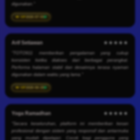
digunakan."
2026-07-04
Arif Setiawan
★★★★★
"TOTO911 memberikan pengalaman yang cukup
konsisten ketika diakses dari berbagai perangkat.
Performa halaman stabil dan desainnya terasa nyaman
digunakan dalam waktu yang lama."
2026-06-29
Yoga Ramadhan
★★★★★
"Secara keseluruhan, platform ini memberikan kesan
profesional dengan sistem yang responsif dan antarmuka
yang mudah dipelajari. Cocok bagi pengguna yang