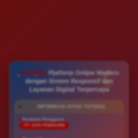
TOTO911
Platform Online Modern
dengan Sistem Responsif dan
Layanan Digital Terpercaya
INFORMASI SITUS TOTO911
Penilaian Pengguna
777 JUTA PENGGUNA