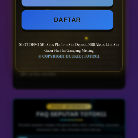
Slot depo 5k adalah situs platform online
yang cukup terkenal menawarkan mesin
judi toto911 gacor yang sangat menjanjikan
DAFTAR
bukan sekedar rekayasa semata. Telah
hadir sejak tahun 2020 dan mengantongi
lisensi slot resmi dari lembaga perjudian
internasional dalam menjamin setiap
SLOT DEPO 5K: Situs Platform Slot Deposit 5000 Akses Link Slot
permainan fair play, keamanan penuh dan
Gacor Hari Ini Gampang Menang
diawasi secara legal. Tunggu apalagi
© COPYRIGHT DCUKIE | TOTO911
jangan tunda akses kemenangan hoki anda,
segera ambil keputusan tepat bersama
slot
deposit 5000
dengan buktikan nyata untuk
diri anda sendiri.
PUSAT INFORMASI
FAQ SEPUTAR TOTO911
Temukan jawaban singkat mengenai akses akun, permainan, transaksi,
keamanan data, dan informasi umum lainnya.